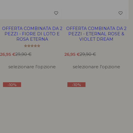
OFFERTA COMBINATA DA 2
OFFERTA COMBINATA DA 2
PEZZI - FIORE DI LOTO E
PEZZI - ETERNAL ROSE &
ROSA ETERNA
VIOLET DREAM
T
T
T
T
26,95 €
29,90 €
26,95 €
29,90 €
r
r
r
r
a
a
a
a
selezionare l'opzione
selezionare l'opzione
d
d
d
d
u
u
u
u
z
z
z
z
-10%
-10%
i
i
i
i
o
o
o
o
n
n
n
n
e
e
e
e
m
m
m
m
a
a
a
a
n
n
n
n
c
c
c
c
a
a
a
a