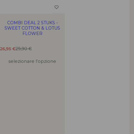
COMBI DEAL 2 STUKS -
SWEET COTTON & LOTUS
FLOWER
T
T
26,95 €
29,90 €
r
r
a
a
selezionare l'opzione
d
d
u
u
z
z
i
i
o
o
n
n
e
e
m
m
a
a
n
n
c
c
a
a
n
n