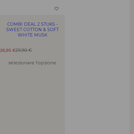
COMBI DEAL 2 STUKS -
SWEET COTTON & SOFT
WHITE MUSK
T
T
26,95 €
29,90 €
r
r
a
a
selezionare l'opzione
d
d
u
u
z
z
i
i
o
o
n
n
e
e
m
m
a
a
n
n
c
c
a
a
n
n