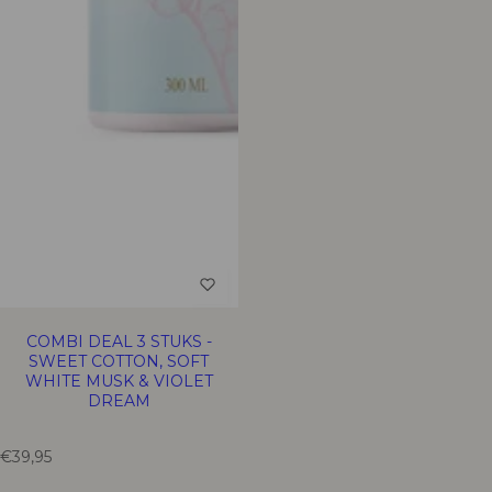
_
c
p
p
e
r
r
i
i
c
c
e
e
COMBI DEAL 3 STUKS -
SWEET COTTON, SOFT
WHITE MUSK & VIOLET
DREAM
T
€39,95
r