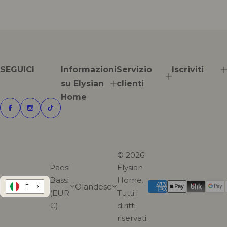
c
t
s
.
p
r
o
d
SEGUICI
Informazioni
Servizio
Iscriviti
u
su Elysian
clienti
c
t
Home
.
p
r
i
c
e
© 2026
.
r
Paesi
Elysian
e
Bassi
Home.
g
Olandese
IT
(EUR
Tutti i
u
l
€)
diritti
a
riservati.
r