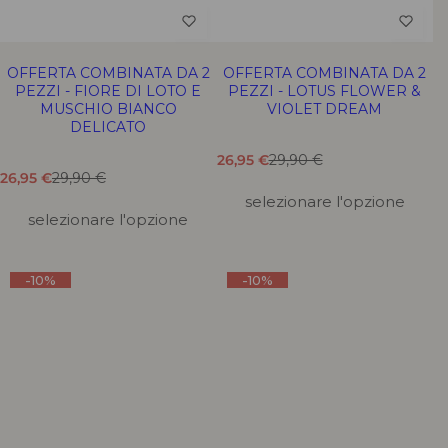
OFFERTA COMBINATA DA 2
OFFERTA COMBINATA DA 2
PEZZI - FIORE DI LOTO E
PEZZI - LOTUS FLOWER &
MUSCHIO BIANCO
VIOLET DREAM
DELICATO
T
T
26,95 €
29,90 €
T
T
r
r
26,95 €
29,90 €
r
r
a
a
selezionare l'opzione
a
a
d
d
selezionare l'opzione
d
d
u
u
u
u
z
z
z
z
i
i
-10%
-10%
i
i
o
o
o
o
n
n
n
n
e
e
e
e
m
m
m
m
a
a
a
a
n
n
n
n
c
c
c
c
a
a
a
a
n
n
n
n
t
t