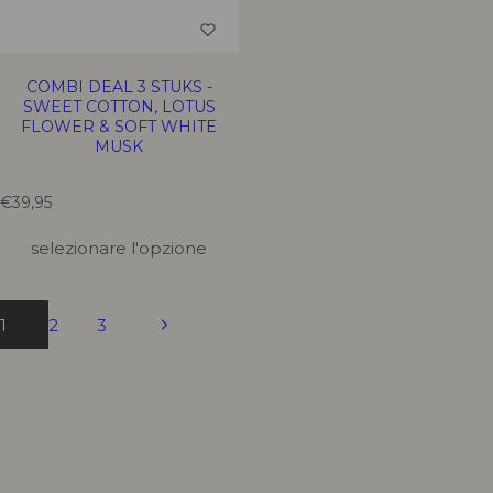
COMBI DEAL 3 STUKS -
SWEET COTTON, LOTUS
FLOWER & SOFT WHITE
MUSK
T
€39,95
r
a
selezionare l'opzione
n
s
l
a
1
2
3
t
i
o
n
m
i
s
s