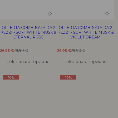
OFFERTA COMBINATA DA 2
OFFERTA COMBINATA DA 2
PEZZI - SOFT WHITE MUSK &
PEZZI - SOFT WHITE MUSK &
ETERNAL ROSE
VIOLET DREAM
T
T
T
T
26,95 €
29,90 €
26,95 €
29,90 €
r
r
r
r
a
a
a
a
selezionare l'opzione
selezionare l'opzione
d
d
d
d
u
u
u
u
z
z
z
z
-10%
-10%
i
i
i
i
o
o
o
o
n
n
n
n
e
e
e
e
m
m
m
m
a
a
a
a
n
n
n
n
c
c
c
c
a
a
a
a