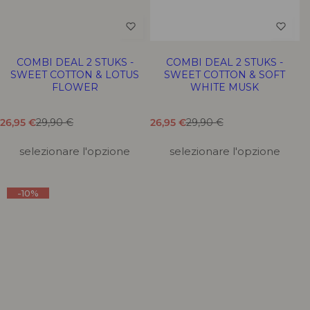
COMBI DEAL 2 STUKS -
COMBI DEAL 2 STUKS -
SWEET COTTON & LOTUS
SWEET COTTON & SOFT
FLOWER
WHITE MUSK
T
T
T
T
26,95 €
29,90 €
26,95 €
29,90 €
r
r
r
r
a
a
a
a
selezionare l'opzione
selezionare l'opzione
d
d
d
d
u
u
u
u
z
z
z
z
-10%
i
i
i
i
o
o
o
o
n
n
n
n
e
e
e
e
m
m
m
m
a
a
a
a
n
n
n
n
c
c
c
c
a
a
a
a
n
n
n
n