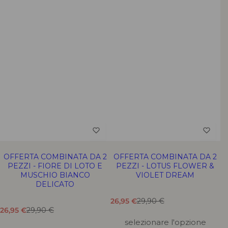
OFFERTA COMBINATA DA 2
OFFERTA COMBINATA DA 2
PEZZI - FIORE DI LOTO E
PEZZI - LOTUS FLOWER &
MUSCHIO BIANCO
VIOLET DREAM
DELICATO
T
T
26,95 €
29,90 €
T
T
r
r
26,95 €
29,90 €
r
r
a
a
selezionare l'opzione