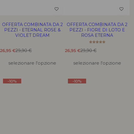
OFFERTA COMBINATA DA 2
OFFERTA COMBINATA DA 2
PEZZI - ETERNAL ROSE &
PEZZI - FIORE DI LOTO E
VIOLET DREAM
ROSA ETERNA
T
T
T
T
26,95 €
29,90 €
26,95 €
29,90 €
r
r
r
r
a
a
a
a
selezionare l'opzione
selezionare l'opzione
d
d
d
d
u
u
u
u
z
z
z
z
-10%
-10%
i
i
i
i
o
o
o
o
n
n
n
n
e
e
e
e
m
m
m
m
a
a
a
a
n
n
n
n
c
c
c
c
a
a
a
a
n
n
n
n