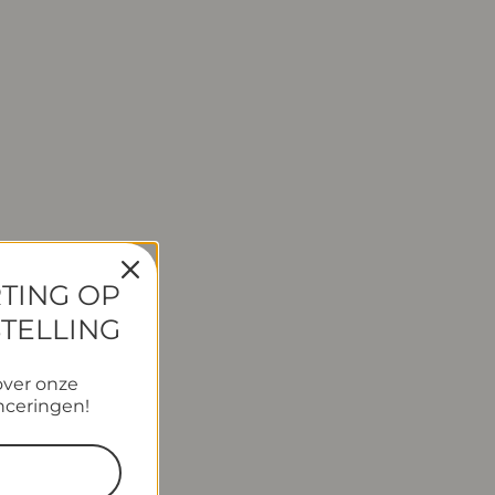
RTING OP
STELLING
over onze
nceringen!