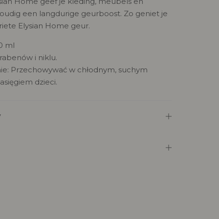
ysian Home geef je kleding, meubels en
oudig een langdurige geurboost. Zo geniet je
riete Elysian Home geur.
0 ml
rabenów i niklu.
e: Przechowywać w chłodnym, suchym
asięgiem dzieci.
y