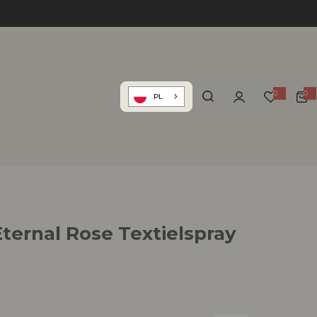
0
0
PL
Eternal Rose Textielspray