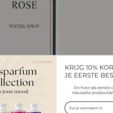
r
o
d
u
c
t
KRIJG 10% KO
.
JE EERSTE BE
p
En hoor als eerste 
r
nieuwste productla
i