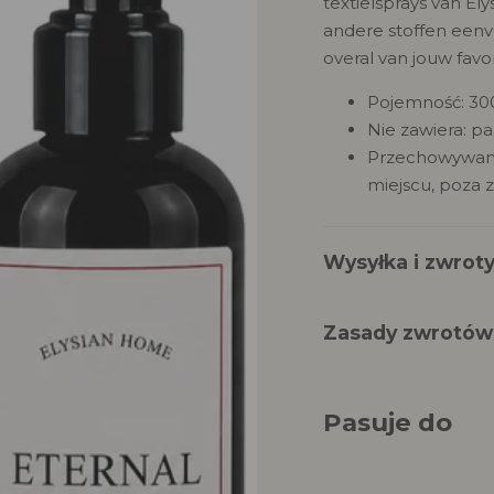
textielsprays van El
.
p
andere stoffen eenv
Q
overal van jouw favo
r
U
A
Pojemność: 30
o
N
Nie zawiera: pa
T
Przechowywani
d
I
miejscu, poza z
T
u
Y
c
.
Wysyłka i zwrot
L
t
A
Zasady zwrotów
B
s
E
L
.
Pasuje do
p