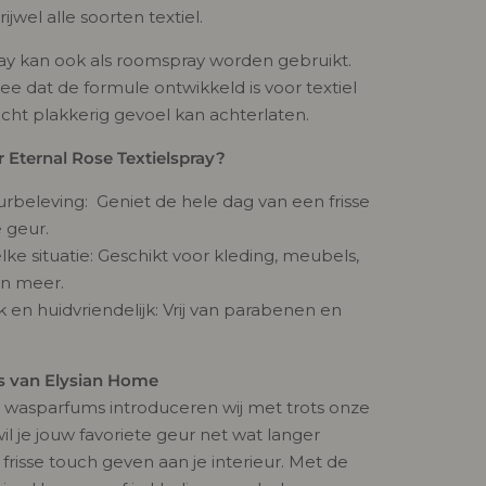
ijwel alle soorten textiel.
pray kan ook als roomspray worden gebruikt.
e dat de formule ontwikkeld is voor textiel
icht plakkerig gevoel kan achterlaten.
Eternal Rose Textielspray?
rbeleving: Geniet de hele dag van een frisse
 geur.
lke situatie: Geschikt voor kleding, meubels,
n meer.
jk en huidvriendelijk: Vrij van parabenen en
ys van Elysian Home
 wasparfums introduceren wij met trots onze
il je jouw favoriete geur net wat langer
 frisse touch geven aan je interieur. Met de