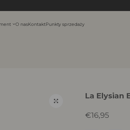
yment
O nas
Kontakt
Punkty sprzedaży
La Elysian 
T
€16,95
r