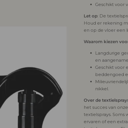
L
Geschikt voor vr
r
s
i
o
.
.
d
p
Let op
: De textiels
P
u
r
s
c
o
Houd er rekening me
R
t
d
en op de vloer een l
.
u
O
s
q
c
D
u
t
Waarom kiezen voor 
a
.
i
U
n
q
t
u
C
Langdurige geu
i
a
n
T
en aangename
t
n
y
t
S
Geschikt voor e
.
i
g
d
t
.
beddengoed e
e
y
P
:
Milieuvriendeli
c
.
r
i
R
nikkel.
e
n
n
a
c
O
s
r
Over de textielspra
D
e
e
l
het succes van onze
a
U
s
textielsprays. Soms w
e
C
.
ervaren of een extra
T