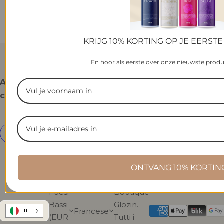
KRIJG 10% KORTING OP JE EERSTE
En hoor als eerste over onze nieuwste prod
Assistere i
Menu
Servizio
Iscriviti alla
clienti
principale
clienti
nostra
newsletter
ONTVANG 10% KORTIN
© 2024
Paesi
Boutique
Bassi
Glozin.
Francese
IT
(EUR
Tutti i