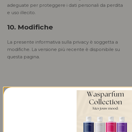
adeguate per proteggere i dati personali da perdita
e uso illecito.
10. Modifiche
La presente informativa sulla privacy è soggetta a
modifiche. La versione più recente è disponibile su
questa pagina.