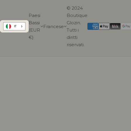
© 2024
Paesi
Boutique
Bassi
Glozin.
Francese
IT
(EUR
Tutti i
€)
diritti
riservati.