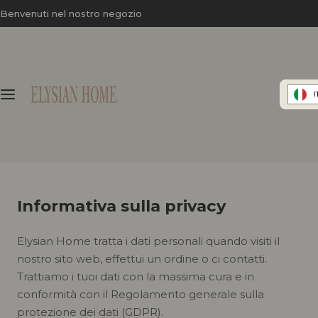
V
Benvenuti nel nostro negozio
a
i
a
l
c
I
o
n
t
e
n
Informativa sulla privacy
u
t
o
Elysian Home tratta i dati personali quando visiti il
nostro sito web, effettui un ordine o ci contatti.
Trattiamo i tuoi dati con la massima cura e in
conformità con il Regolamento generale sulla
protezione dei dati (GDPR).