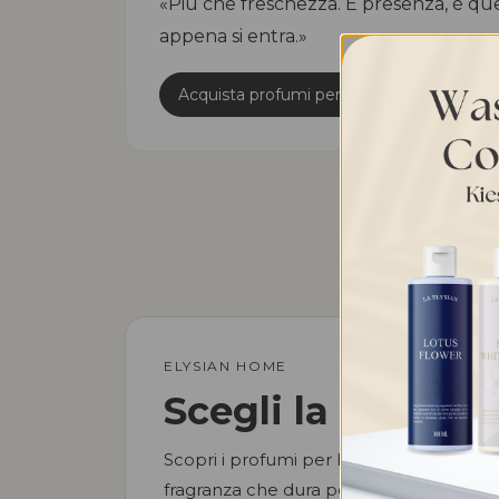
«Più che freschezza. È presenza, è qu
appena si entra.»
Domande
Acquista profumi per il bucato
ELYSIAN HOME
Scegli la tua frag
Scopri i profumi per bucato altamente c
fragranza che dura per giorni.