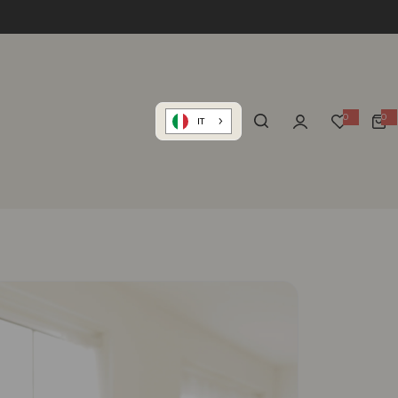
0
0
IT