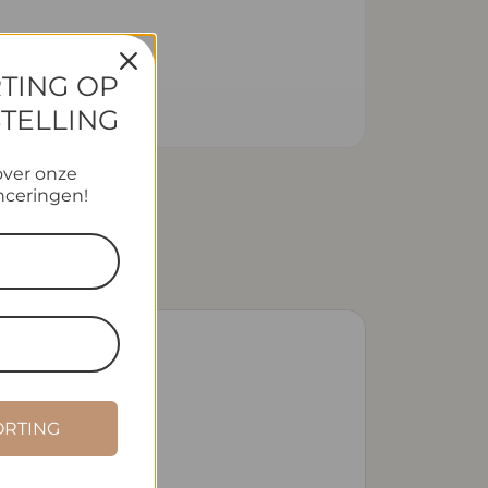
RTING OP
STELLING
over onze
nceringen!
ORTING