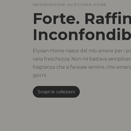
INFORMAZIONI SU ELYSIAN HOME
Forte. Raffi
Inconfondibi
Elysian Home nasce dal mio amore per i pr
vera freschezza. Non mi bastava semplicem
fragranza che si facesse sentire, che eman
giorni.
Scopri le collezioni