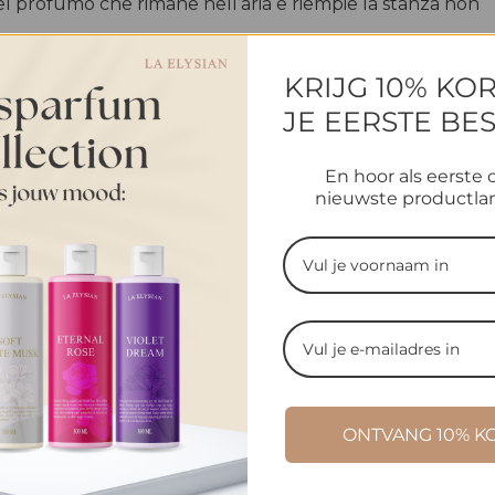
el profumo che rimane nell’aria e riempie la stanza non
KRIJG 10% KO
? Contattaci
JE EERSTE BE
En hoor als eerste 
nieuwste productla
ranza distintiva.
ONTVANG 10% K
oncentrati, dall'aspetto raffinato e con una