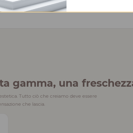
lta gamma, una freschezz
 estetica. Tutto ciò che creiamo deve essere
ensazione che lascia.