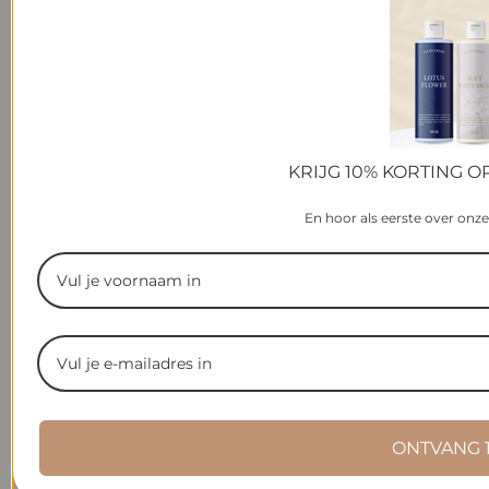
KRIJG 10% KORTING O
En hoor als eerste over onz
ONTVANG 