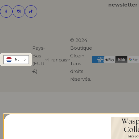
newsletter
© 2024
Pays-
Boutique
Bas
Glozin.
Français
NL
(EUR
Tous
€)
droits
réservés.