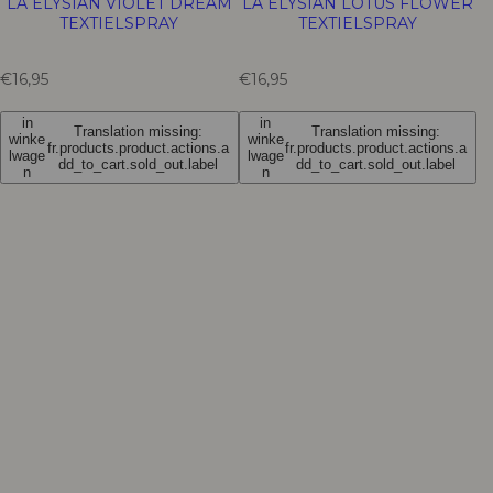
LA ELYSIAN VIOLET DREAM
LA ELYSIAN LOTUS FLOWER
TEXTIELSPRAY
TEXTIELSPRAY
T
T
€16,95
€16,95
r
r
a
a
in
in
Translation missing:
Translation missing:
n
n
winke
winke
fr.products.product.actions.a
fr.products.product.actions.a
s
lwage
s
lwage
dd_to_cart.sold_out.label
dd_to_cart.sold_out.label
n
n
l
l
a
a
t
t
i
i
o
o
n
n
m
m
i
i
s
s
s
s
i
i
n
n
g
g
:
:
f
f
r
r