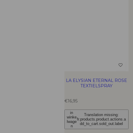
c
c
c
l
o
o
o
i
l
l
l
s
u
u
u
t
m
m
m
n
n
n
s
s
s
LA ELYSIAN ETERNAL ROSE
TEXTIELSPRAY
T
€16,95
r
a
in
Translation missing:
n
winke
fr.products.product.actions.a
s
lwage
dd_to_cart.sold_out.label
n
l
a