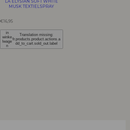
LA ELYSIAN SOFT WHITE
MUSK TEXTIELSPRAY
T
€16,95
r
a
in
Translation missing:
n
winke
fr.products.product.actions.a
s
lwage
dd_to_cart.sold_out.label
n
l
a
t
i
o
n
m
i
s
s
i
n
g
:
f
r