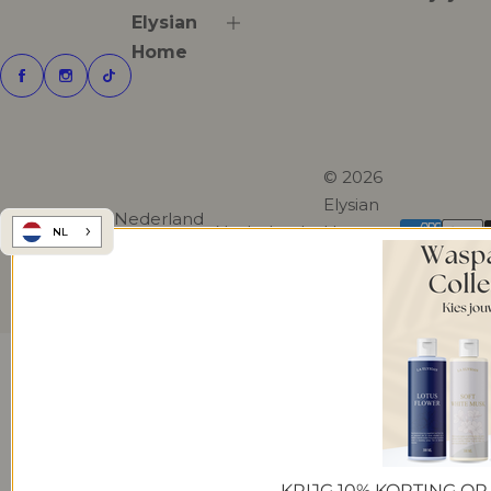
Elysian
Home
© 2026
Elysian
Nederland
Nederlands
Home.
NL
(EUR €)
All rights
reserved.
KRIJG 10% KORTING OP