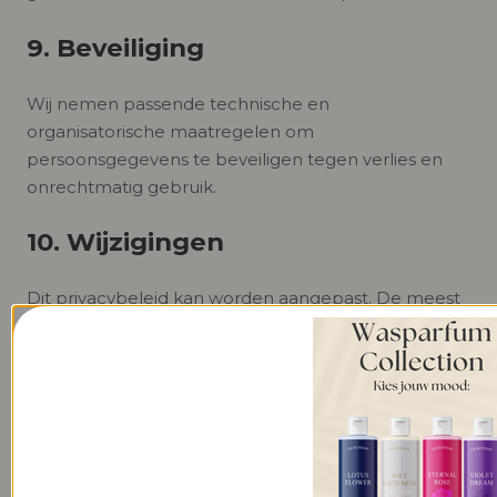
9. Beveiliging
Wij nemen passende technische en
organisatorische maatregelen om
persoonsgegevens te beveiligen tegen verlies en
onrechtmatig gebruik.
10. Wijzigingen
Dit privacybeleid kan worden aangepast. De meest
recente versie staat op deze pagina.