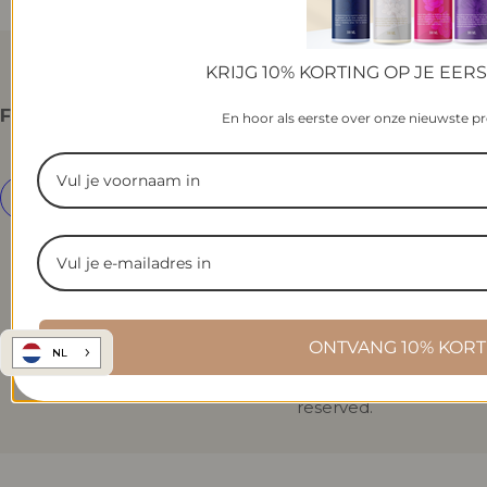
KRIJG 10% KORTING OP JE EER
FOLLOW US
About
Customer
Sign up
En hoor als eerste over onze nieuwste p
Elysian
Service
Home
© 2026
Elysian
Netherlands
ONTVANG 10% KORT
English
Home.
NL
(EUR €)
All rights
reserved.