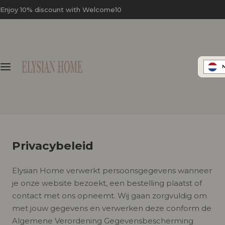
S
Enjoy 10% discount with Welcome10
k
i
p
t
o
c
o
n
t
e
Privacybeleid
n
t
Elysian Home verwerkt persoonsgegevens wanneer
je onze website bezoekt, een bestelling plaatst of
contact met ons opneemt. Wij gaan zorgvuldig om
met jouw gegevens en verwerken deze conform de
Algemene Verordening Gegevensbescherming