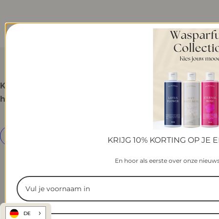
Kunden
Hauptmenü
Kundenservice
Melden
helfen
Sie sich
für
unseren
Newsletter
KRIJG 10% KORTING OP JE 
an
En hoor als eerste over onze nieuw
© 2024
Boutique
Niederlande
Französisch
Glozin. Alle
DE