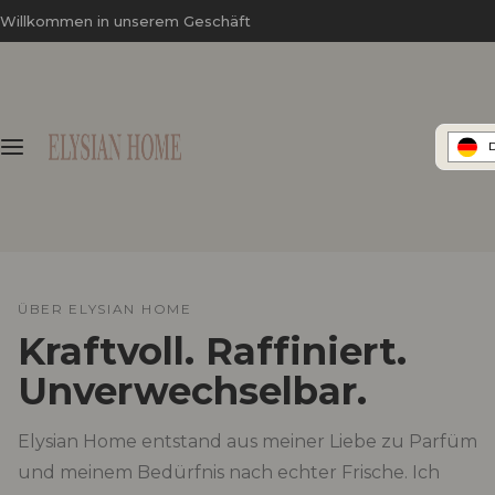
Z
Willkommen in unserem Geschäft
u
m
I
n
h
a
l
t
s
p
ÜBER ELYSIAN HOME
r
Kraftvoll. Raffiniert.
i
n
Unverwechselbar.
g
e
Elysian Home entstand aus meiner Liebe zu Parfüm
n
und meinem Bedürfnis nach echter Frische. Ich