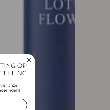
RTING OP
STELLING
over onze
nceringen!