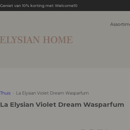
T
Geniet van 10% korting met Welcome10
r
a
Assortim
n
s
l
a
t
i
o
n
m
i
Thuis
La Elysian Violet Dream Wasparfum
s
La Elysian Violet Dream Wasparfum
s
i
n
g