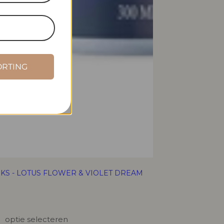
ORTING
UKS - LOTUS FLOWER & VIOLET DREAM
optie selecteren